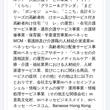
「くらら」 「グラニー＆グランダ」「まど
か」「ボンセジ ュール」「ここち」合計６シ
リーズの高齢者向 けホーム及びサービス付き
高齢者向け住宅「リ レ」の運営）・在宅介護
サービス事業・通所介護サービス事業・介護研
修事業・保育園・学童運営事業㈱ベネッセ
MCM・看護師及び介護職の人材紹介派遣業㈱
ベネッセパレット・高齢者向け配食サービス事
業㈱ベネッセシニアサポート・「ベネッセの介
護相談室」の運営㈱ハートメディカルケア・医
療・介護・福祉業界における人材紹介、人材
派遣サービス業、並びにこれに関わる商品、サ
ービスの提供 ［その他］その他は主に以下の
とおりです。会社主な事業㈱ベネッセインフォ
シェル・情報システムの保守・運用事業・情報
処理サービス事業 （その他主な関係会社）㈱
直島文化村、㈱ベネッセビジネスメイト、㈱ベ
ネッセ・ベースコム、Benesse Hong Kong