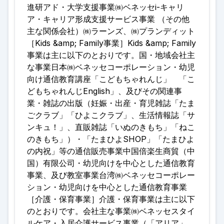
進研アド・大学支援事業㈱ベネッセi-キャリ
ア・キャリア形成支援サービス事業 （その他
主な関係会社）㈱ラーンズ、㈱プランディット
［Kids &amp; Family事業］Kids &amp; Family
事業は主に以下のとおりです。国・地域会社主
な事業日本㈱ベネッセコーポレーション・幼児
向け通信教育講座「こどもちゃれんじ」 「こ
どもちゃれんじEnglish」、及びその関連事
業・雑誌の出版（妊娠・出産・育児雑誌「たま
ごクラブ」「ひよこクラブ」、生活情報誌「サ
ンキュ！」、直販雑誌「いぬのきもち」「ねこ
のきもち」）・「たまひよSHOP」「たまひよ
の内祝」等の通信販売事業中国倍楽生商貿（中
国）有限公司・幼児向けを中心とした通信教育
事業、及び教室事業台湾㈱ベネッセコーポレー
ション・幼児向けを中心とした通信教育事業
［介護・保育事業］介護・保育事業は主に以下
のとおりです。会社主な事業㈱ベネッセスタイ
ルケア・入居介護サービス事業（「アリア」