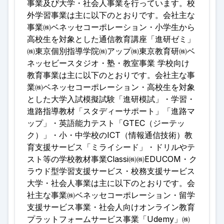
事業及び大学・社会人事業を行っています。校
外学習事業は主に以下のとおりです。会社主な
事業㈱ベネッセコーポレーション・小学生から
高校生を対象とした通信教育講座「進研ゼミ」
㈱東京個別指導学院㈱アップ㈱東京教育研㈱ベ
ネッセビースタジオ・塾・教室事業 学校向け
教育事業は主に以下のとおりです。会社主な事
業㈱ベネッセコーポレーション・高校生を対象
とした大学入試模擬試験「進研模試」・学習・
進路指導教材「スタディーサポート」「進路マ
ップ」・英語能力テスト「GTEC（ジーテッ
ク）」・小・中学校のICT（情報通信技術）教
育支援サービス「ミライシード」・ドリルやテ
スト等の学校教材事業Classi㈱㈱EDUCOM・ク
ラウド型学習支援サービス・校務支援サービス
大学・社会人事業は主に以下のとおりです。会
社主な事業㈱ベネッセコーポレーション・留学
支援サービス事業・社会人向けオンライン教育
プラットフォームサービス事業「Udemy」㈱