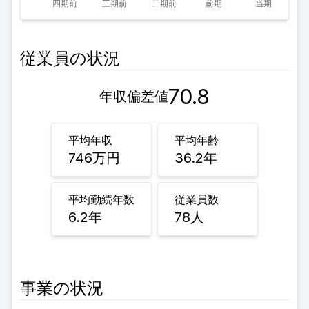
従業員の状況
70.8
年収偏差値
平均年収
平均年齢
746
万円
36.2
年
平均勤続年数
従業員数
6.2
年
78
人
事業の状況