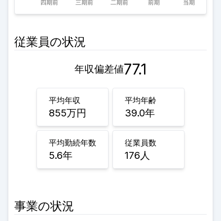
従業員の状況
77.1
年収偏差値
平均年収
平均年齢
855
万円
39.0
年
平均勤続年数
従業員数
5.6
年
176
人
事業の状況