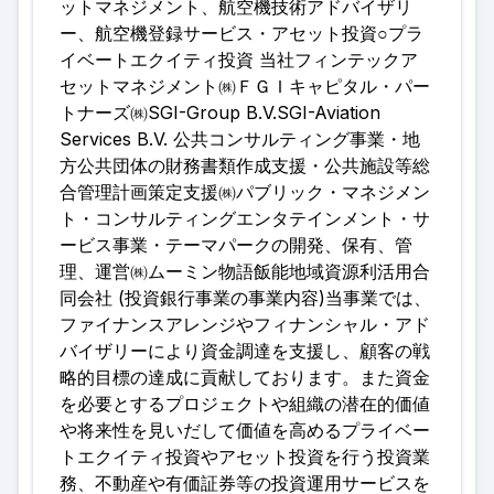
ットマネジメント、航空機技術アドバイザリ
ー、航空機登録サービス・アセット投資○プラ
イベートエクイティ投資 当社フィンテックア
セットマネジメント㈱ＦＧＩキャピタル・パー
トナーズ㈱SGI-Group B.V.SGI-Aviation
Services B.V. 公共コンサルティング事業・地
方公共団体の財務書類作成支援・公共施設等総
合管理計画策定支援㈱パブリック・マネジメン
ト・コンサルティングエンタテインメント・サ
ービス事業・テーマパークの開発、保有、管
理、運営㈱ムーミン物語飯能地域資源利活用合
同会社 (投資銀行事業の事業内容)当事業では、
ファイナンスアレンジやフィナンシャル・アド
バイザリーにより資金調達を支援し、顧客の戦
略的目標の達成に貢献しております。また資金
を必要とするプロジェクトや組織の潜在的価値
や将来性を見いだして価値を高めるプライベー
トエクイティ投資やアセット投資を行う投資業
務、不動産や有価証券等の投資運用サービスを