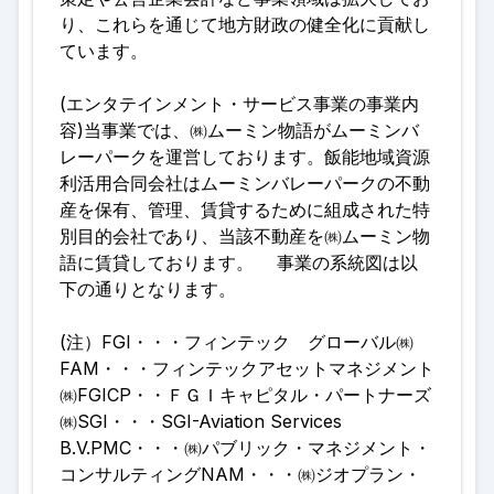
り、これらを通じて地方財政の健全化に貢献し
ています
。
(エンタテインメント・サービス事業の事業内
容)当事業では、㈱ムーミン物語がムーミンバ
レーパークを運営しております。飯能地域資源
利活用合同会社はムーミンバレーパークの不動
産を保有、管理、賃貸するために組成された特
別目的会社であり、当該不動産を㈱ムーミン物
語に賃貸しております。 事業の系統図は以
下の通りとなります
。
(注）FGI・・・フィンテック グローバル㈱
FAM・・・フィンテックアセットマネジメント
㈱FGICP・・ＦＧＩキャピタル・パートナーズ
㈱SGI・・・SGI-Aviation Services
B.V.PMC・・・㈱パブリック・マネジメント・
コンサルティングNAM・・・㈱ジオプラン・