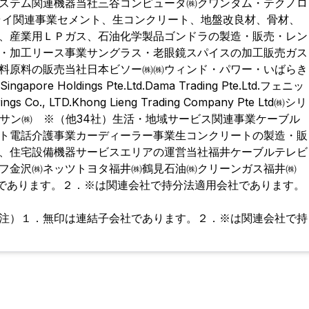
ステム関連機器当社三谷コンピュータ㈱クワンタム・テクノロ
ライ関連事業セメント、生コンクリート、地盤改良材、骨材、
、産業用ＬＰガス、石油化学製品ゴンドラの製造・販売・レン
・加工リース事業サングラス・老眼鏡スパイスの加工販売ガス
料原料の販売当社日本ビソー㈱㈱ウィンド・パワー・いばらき
re Holdings Pte.Ltd.Dama Trading Pte.Ltd.フェニッ
gs Co., LTD.Khong Lieng Trading Company Pte Ltd㈱シリ
D.三谷セキサン㈱ ※（他34社）生活・地域サービス関連事業ケーブル
ト電話介護事業カーディーラー事業生コンクリートの製造・販
、住宅設備機器サービスエリアの運営当社福井ケーブルテレビ
フ金沢㈱ネッツトヨタ福井㈱鶴見石油㈱クリーンガス福井㈱
社であります。２．※は関連会社で持分法適用会社であります
。
注）１．無印は連結子会社であります。２．※は関連会社で持