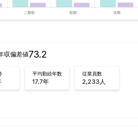
73.2
年収偏差値
齢
平均勤続年数
従業員数
年
17.7
年
2,233
人