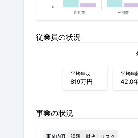
従業員の状況
平均年収
平均年
819
万円
42.0
事業の状況
事業内容
課題
財政
リスク