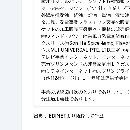
種オリジナルパッケージソフト各種情報シ
ジー㈱㈱ページワン （他１社）企業サプ
外壁材揮発油、軽油、灯油、重油、潤滑油
タル風力発電事業プラスチック製品の販売
ケットの加工販売医療機器・機材の販売飼
㈱ウィンド・パワー睦栄風力発電㈱Mitani Singapo
クスリース㈱Son Ha Spice &amp; Flavorin
ウスMJI UNIVERSAL PTE. LT
テレビ事業インターネット、インターネッ
売ガソリンスタンドの運営家庭用ＬＰガス
㈱ミテネインターネット㈱スプリングライ
（他112社） （注）１．無印は連結子会
事業の系統図は次のとおりであります。（
分法適用会社であります。
出典 :
EDINET
より抜粋して作成