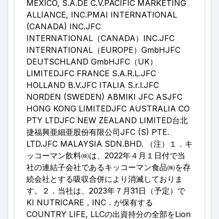
MEXICO, S.A.DE C.V.PACIFIC MARKETING
ALLIANCE, INC.PMAI INTERNATIONAL
(CANADA) INC.JFC
INTERNATIONAL（CANADA）INC.JFC
INTERNATIONAL（EUROPE）GmbHJFC
DEUTSCHLAND GmbHJFC（UK）
LIMITEDJFC FRANCE S.A.R.L.JFC
HOLLAND B.V.JFC ITALIA S.r.l.JFC
NORDEN (SWEDEN) ABMIKI JFC ASJFC
HONG KONG LIMITEDJFC AUSTRALIA CO
PTY LTDJFC NEW ZEALAND LIMITED台北
捷福興亜細亜股份有限公司JFC (S) PTE.
LTD.JFC MALAYSIA SDN.BHD. （注）１．キ
ッコーマン飲料㈱は、2022年４月１日付で当
社の連結子会社であるキッコーマン食品㈱を存
続会社とする吸収合併により消滅しておりま
す。２．当社は、2023年７月31日（予定）で
KI NUTRICARE，INC．が保有する
COUNTRY LIFE, LLCの出資持分の全部をLion