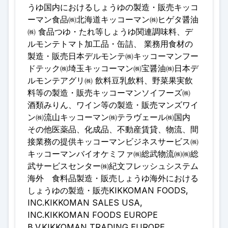
うゆ国内におけるしょうゆの製造・販売キッコ
ーマン食品㈱北海道キッコーマン㈱ヒゲタ醤油
㈱ 食品つゆ・たれ等しょうゆ関連調味料、デ
ルモンテトマト加工品・缶詰、 業務用食材の
製造・販売日本デルモンテ㈱キッコーマンフー
ドテック㈱埼玉キッコーマン㈱宝醤油㈱日本デ
ルモンテアグリ㈱ 飲料豆乳飲料、野菜果実飲
料等の製造・販売キッコーマンソイフーズ㈱
酒類みりん、ワイン等の製造・販売マンズワイ
ン㈱流山キッコーマン㈱テラヴェール㈱国内
その他医薬品、化成品、不動産賃貸、物流、間
接業務の提供キッコーマンビジネスサービス㈱
キッコーマンバイオケミファ㈱総武物流㈱㈱総
武サービスセンター㈱紀文フレッシュシステム
海外 食料品製造・販売しょうゆ海外における
しょうゆの製造・販売KIKKOMAN FOODS,
INC.KIKKOMAN SALES USA,
INC.KIKKOMAN FOODS EUROPE
B.V.KIKKOMAN TRADING EUROPE