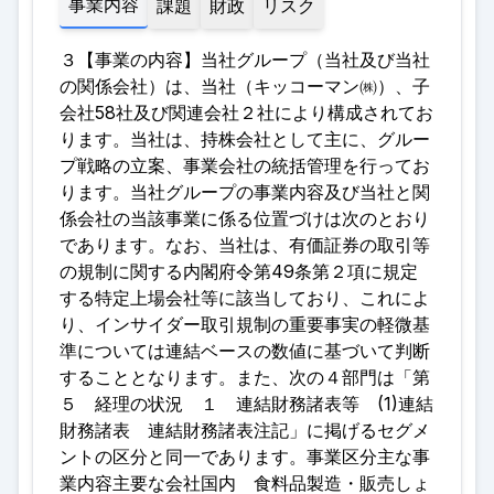
事業内容
課題
財政
リスク
３【事業の内容】当社グループ（当社及び当社
の関係会社）は、当社（キッコーマン㈱）、子
会社58社及び関連会社２社により構成されてお
ります。当社は、持株会社として主に、グルー
プ戦略の立案、事業会社の統括管理を行ってお
ります。当社グループの事業内容及び当社と関
係会社の当該事業に係る位置づけは次のとおり
であります。なお、当社は、有価証券の取引等
の規制に関する内閣府令第49条第２項に規定
する特定上場会社等に該当しており、これによ
り、インサイダー取引規制の重要事実の軽微基
準については連結ベースの数値に基づいて判断
することとなります。また、次の４部門は「第
５ 経理の状況 １ 連結財務諸表等 (1)連結
財務諸表 連結財務諸表注記」に掲げるセグメ
ントの区分と同一であります。事業区分主な事
業内容主要な会社国内 食料品製造・販売しょ