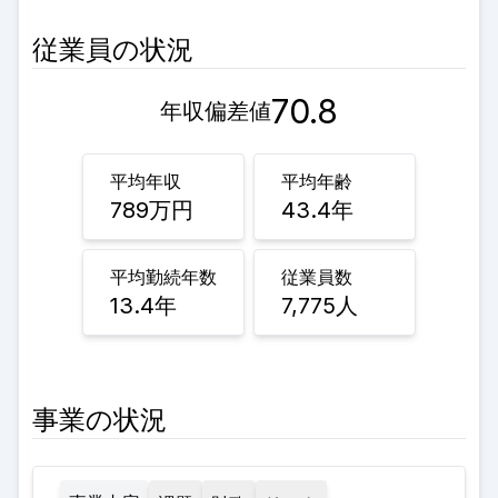
従業員の状況
70.8
年収偏差値
平均年収
平均年齢
789
万円
43.4
年
平均勤続年数
従業員数
13.4
年
7,775
人
事業の状況