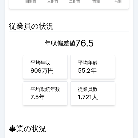
従業員の状況
76.5
年収偏差値
平均年収
平均年齢
909
万円
55.2
年
平均勤続年数
従業員数
7.5
年
1,721
人
事業の状況