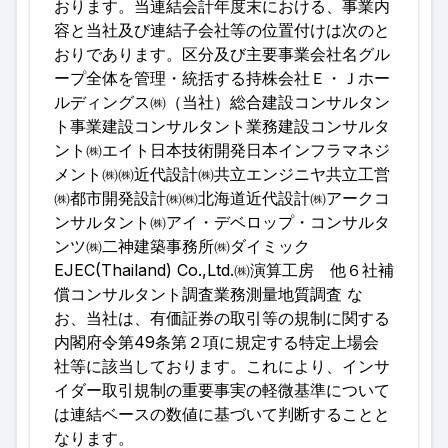
おります。当連結会計年度末における、事業内
容と当社及び連結子会社等の位置付けは次のと
おりであります。区分及び主要事業会社名グル
ープ全体を管理・統括する持株会社Ｅ・Ｊホー
ルディングス㈱（当社）総合建設コンサルタン
ト事業建設コンサルタント業務建設コンサルタ
ント㈱エイト日本技術開発日本インフラマネジ
メント㈱㈱近代設計㈱共立エンジニヤ共立工営
㈱都市開発設計㈱㈱北海道近代設計㈱アークコ
ンサルタント㈱アイ・デベロップ・コンサルタ
ンツ㈱二神建築事務所㈱ダイミック
EJEC(Thailand) Co.,Ltd.㈱演算工房 他６社補
償コンサルタント調査業務測量地質調査 な
お、当社は、有価証券の取引等の規制に関する
内閣府令第49条第２項に規定する特定上場会
社等に該当しております。これにより、インサ
イダー取引規制の重要事実の軽微基準について
は連結ベースの数値に基づいて判断することと
なります。