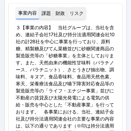
事業内容
課題
財政
リスク
３【事業の内容】 当社グループは、当社を含
め、連結子会社17社及び持分法適用関連会社10
社の計28社を中心に事業を行っており、原料
糖、精製糖及びてん菜糖並びに砂糖関連商品の
製造販売等の「砂糖事業」を主体としておりま
す。また、天然由来の機能性甘味料（パラチノ
ース、パラチニット）、さとうきび抽出物、調
味料、キヌア、食品香味料、食品用天然色素、
寒天、栄養療法食品及び嚥下障害対応食品等の
製造販売等の「ライフ・エナジー事業」並びに
不動産の賃貸及び太陽光発電による電気の供
給・販売を中心とした「不動産事業」を行って
おります。 各事業における、当社、連結子会
社及び持分法適用関連会社の主要な事業の内容
は、以下の通りであります（※印は持分法適用