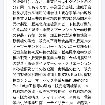
関連会社）。なお、事業区分はセグメントの区
分と同一であります。事業区分当社、連結子会
社及び持分法適用関連会社主要な事業の内容砂
糖事業ＤＭ三井製糖㈱精製糖並びに砂糖関連商
品の製造・販売北海道糖業㈱ビート糖及び機能
性食品等の製造・販売スプーンシュガー㈱砂糖
の包装・荷役・製袋、加工糖の製造生和糖業㈱
原料糖の製造・販売㈱平野屋食品等の販売㈱デ
ィーツーモンドシュガー・カンパニー持株会社
石垣島製糖㈱原料糖の製造・販売鳳氷糖㈱氷砂
糖の製造・販売日糖産業㈱紙袋・合成樹脂製品
の製造・販売ダイヤマーケットクリエーション
㈱砂糖類及びその他糖類、食料品の仕入・販売
関門製糖㈱砂糖の製造加工SIS'88 Pte Ltd精製
糖コンシューマーパック事業Asian Blending
Pte Ltd加工糖等の製造・販売南西糖業㈱ ※
原料糖の製造・販売宮古製糖㈱ ※原料糖の製
造・販売箱崎ユーティリティ㈱ ※蒸気・電気
等の供給事業甲南ユーテイリテイ㈱ ※蒸気・