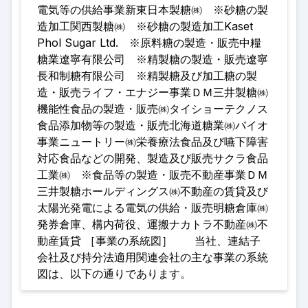
電気等の供給事業新東日本製糖㈱ ※砂糖の製
造加工関西製糖㈱ ※砂糖の製造加工Kaset
Phol Sugar Ltd. ※原料糖の製造・販売中糧
糖業遼寧有限公司 ※精製糖の製造・販売遼寧
長和制糖有限公司 ※精製糖及び加工糖の製
造・販売ライフ・エナジー事業ＤＭ三井製糖㈱
機能性食品の製造・販売㈱タイショーテクノス
食品添加物等の製造・販売北海道糖業㈱バイオ
事業ニュートリー㈱栄養療法食品及び嚥下障害
対応食品などの開発、製造及び販売サクラ食品
工業㈱ ※食品等の製造・販売不動産事業ＤＭ
三井製糖ホールディングス㈱不動産の賃貸及び
太陽光発電による電気の供給・販売明糖倉庫㈱
発券倉庫、構内荷役、運搬ナカトラ不動産㈱不
動産賃貸 ［事業の系統図］ 当社、連結子
会社及び持分法適用関連会社の主な事業の系統
図は、以下の通りであります。